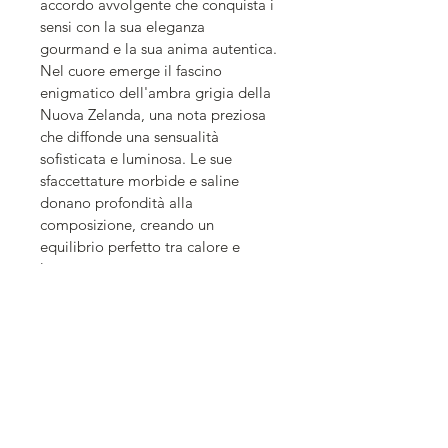
accordo avvolgente che conquista i 
sensi con la sua eleganza 
gourmand e la sua anima autentica.
Nel cuore emerge il fascino 
enigmatico dell'ambra grigia della 
Nuova Zelanda, una nota preziosa 
che diffonde una sensualità 
sofisticata e luminosa. Le sue 
sfaccettature morbide e saline 
donano profondità alla 
composizione, creando un 
equilibrio perfetto tra calore e 
leggerezza.
La scia si adagia sulla dolcezza 
delicata della Mandorla d'Avola, 
simbolo della tradizione 
mediterranea. Le sue note cremose 
e leggermente tostate 
impreziosiscono il fondo con una 
morbidezza avvolgente e 
persistente, lasciando sulla pelle un 