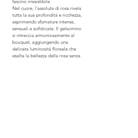
fascino irresistibile.
Nel cuore, l'assoluta di rosa rivela 
tutta la sua profondità e ricchezza, 
esprimendo sfumature intense, 
sensuali e sofisticate. Il gelsomino 
si intreccia armoniosamente al 
bouquet, aggiungendo una 
delicata luminosità floreale che 
esalta la bellezza della rosa senza 
mai oscurarla.
Sul fondo, l'ambra diffonde un 
calore avvolgente e prezioso, 
mentre il muschio accarezza la 
pelle con una morbidezza pulita e 
sensuale. La scia è elegante, 
persistente e profondamente 
femminile, capace di lasciare un 
ricordo raffinato e indimenticabile.
Una fragranza che celebra la 
purezza e la nobiltà della rosa, 
trasformandola in un simbolo di 