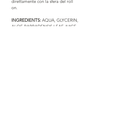
direttamente con la sfera del roll 
on.
INGREDIENTS:
 AQUA, GLYCERIN, 
ALOE BARBADENSIS LEAF JUICE, 
SODIUM HYALURONATE, ACETYL 
HEXAPEPTIDE-8, ACETYL 
TETRAPEPTIDE-5, CAFFEINE, 
NIACINAMIDE, ACHILLEA 
MILLEFOLIUM EXTRACT, 
ROSMARINUS OFFICINALIS LEAF 
EXTRACT, SODIUM BENZOATE, 
BISABOLOL, XANTHAN GUM, 
PHENOXYETHANOL, 
ETHYLHEXYLGLYCERIN, 
TETRASODIUM GLUTAMATE 
DIACETATE, LACTIC ACID.
©2026 by FLAIFOS | un marchio di